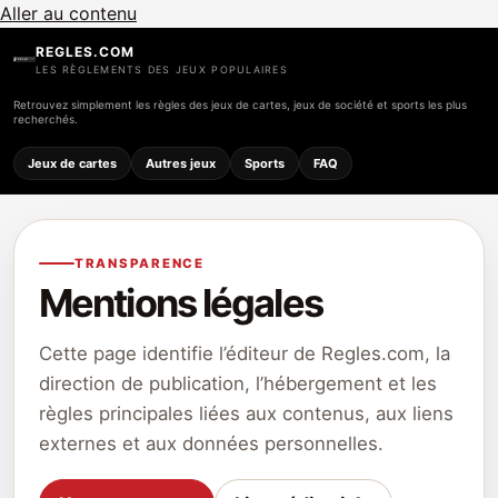
Aller au contenu
REGLES.COM
LES RÈGLEMENTS DES JEUX POPULAIRES
Retrouvez simplement les règles des jeux de cartes, jeux de société et sports les plus
recherchés.
Jeux de cartes
Autres jeux
Sports
FAQ
TRANSPARENCE
Mentions légales
Cette page identifie l’éditeur de Regles.com, la
direction de publication, l’hébergement et les
règles principales liées aux contenus, aux liens
externes et aux données personnelles.