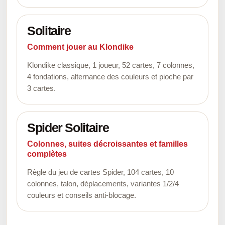
Solitaire
Comment jouer au Klondike
Klondike classique, 1 joueur, 52 cartes, 7 colonnes,
4 fondations, alternance des couleurs et pioche par
3 cartes.
Spider Solitaire
Colonnes, suites décroissantes et familles
complètes
Règle du jeu de cartes Spider, 104 cartes, 10
colonnes, talon, déplacements, variantes 1/2/4
couleurs et conseils anti-blocage.