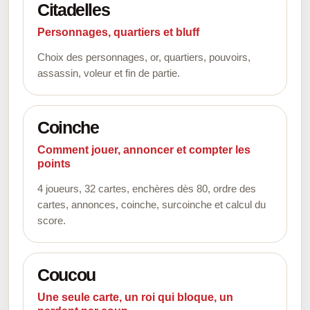
Citadelles
Personnages, quartiers et bluff
Choix des personnages, or, quartiers, pouvoirs,
assassin, voleur et fin de partie.
Coinche
Comment jouer, annoncer et compter les
points
4 joueurs, 32 cartes, enchères dès 80, ordre des
cartes, annonces, coinche, surcoinche et calcul du
score.
Coucou
Une seule carte, un roi qui bloque, un