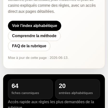
casino expliqués comme des règles, avec un accès
direct aux pages détaillées.
Voir l’index alphabétique
Comprendre la méthode
FAQ de la rubrique
Mise à jour de cette page : 2026-06-13.
64
20
fiches canoniques
entrées alphabétiques
Accès rapide aux règles les plus demandées de la
rubrique.