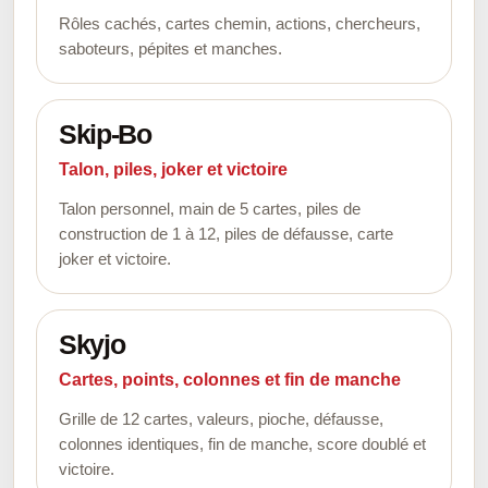
Rôles cachés, cartes chemin, actions, chercheurs,
saboteurs, pépites et manches.
Skip-Bo
Talon, piles, joker et victoire
Talon personnel, main de 5 cartes, piles de
construction de 1 à 12, piles de défausse, carte
joker et victoire.
Skyjo
Cartes, points, colonnes et fin de manche
Grille de 12 cartes, valeurs, pioche, défausse,
colonnes identiques, fin de manche, score doublé et
victoire.