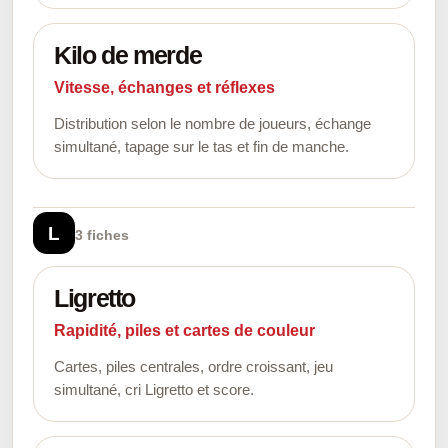
Kilo de merde
Vitesse, échanges et réflexes
Distribution selon le nombre de joueurs, échange
simultané, tapage sur le tas et fin de manche.
L
3 fiches
Ligretto
Rapidité, piles et cartes de couleur
Cartes, piles centrales, ordre croissant, jeu
simultané, cri Ligretto et score.