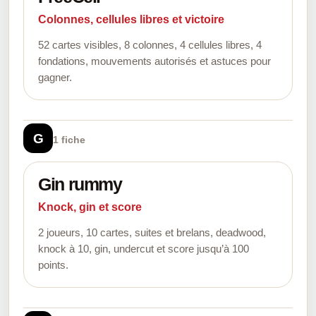
Colonnes, cellules libres et victoire
52 cartes visibles, 8 colonnes, 4 cellules libres, 4
fondations, mouvements autorisés et astuces pour
gagner.
G
1 fiche
Gin rummy
Knock, gin et score
2 joueurs, 10 cartes, suites et brelans, deadwood,
knock à 10, gin, undercut et score jusqu’à 100
points.