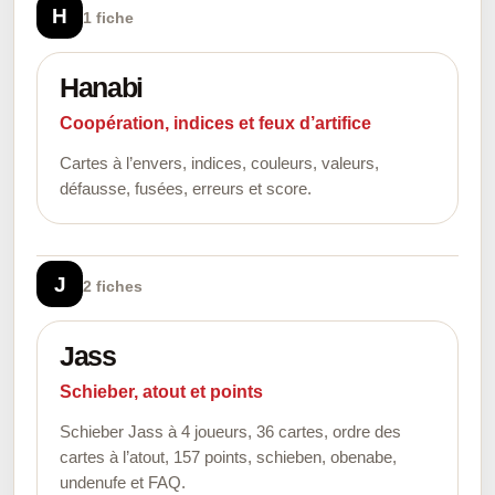
H
1 fiche
Hanabi
Coopération, indices et feux d’artifice
Cartes à l’envers, indices, couleurs, valeurs,
défausse, fusées, erreurs et score.
J
2 fiches
Jass
Schieber, atout et points
Schieber Jass à 4 joueurs, 36 cartes, ordre des
cartes à l’atout, 157 points, schieben, obenabe,
undenufe et FAQ.