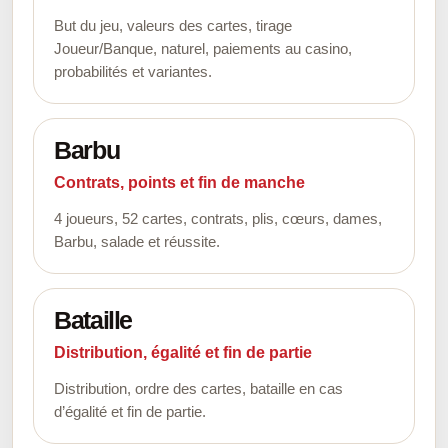
But du jeu, valeurs des cartes, tirage
Joueur/Banque, naturel, paiements au casino,
probabilités et variantes.
Barbu
Contrats, points et fin de manche
4 joueurs, 52 cartes, contrats, plis, cœurs, dames,
Barbu, salade et réussite.
Bataille
Distribution, égalité et fin de partie
Distribution, ordre des cartes, bataille en cas
d’égalité et fin de partie.