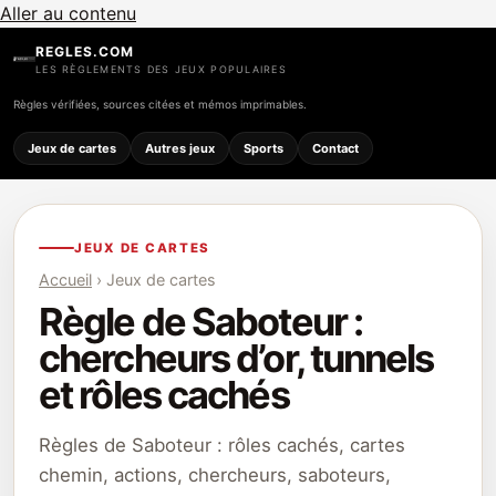
Aller au contenu
REGLES.COM
LES RÈGLEMENTS DES JEUX POPULAIRES
Règles vérifiées, sources citées et mémos imprimables.
Jeux de cartes
Autres jeux
Sports
Contact
JEUX DE CARTES
Accueil
› Jeux de cartes
Règle de Saboteur :
chercheurs d’or, tunnels
et rôles cachés
Règles de Saboteur : rôles cachés, cartes
chemin, actions, chercheurs, saboteurs,