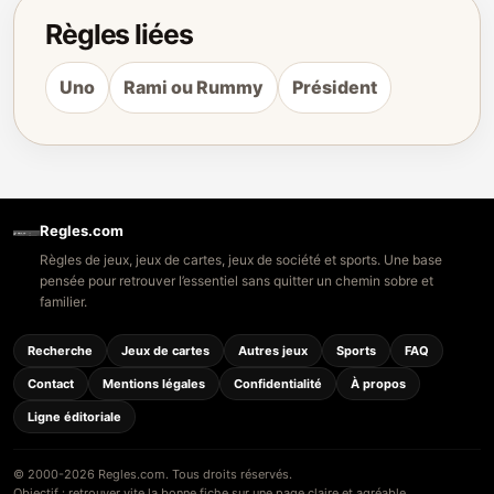
Règles liées
Uno
Rami ou Rummy
Président
Regles.com
Règles de jeux, jeux de cartes, jeux de société et sports. Une base
pensée pour retrouver l’essentiel sans quitter un chemin sobre et
familier.
Recherche
Jeux de cartes
Autres jeux
Sports
FAQ
Contact
Mentions légales
Confidentialité
À propos
Ligne éditoriale
© 2000-2026 Regles.com. Tous droits réservés.
Objectif : retrouver vite la bonne fiche sur une page claire et agréable.