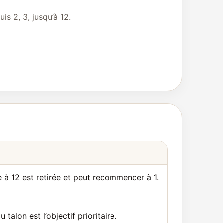
s 2, 3, jusqu’à 12.
e à 12 est retirée et peut recommencer à 1.
u talon est l’objectif prioritaire.