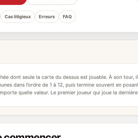
Cas litigieux
Erreurs
FAQ
e dont seule la carte du dessus est jouable. À son tour, i
unes dans l’ordre de 1 à 12, puis termine souvent en posant 
porte quelle valeur. Le premier joueur qui joue la dernièr
de commencer