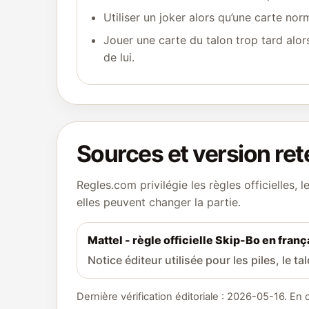
Utiliser un joker alors qu’une carte nor
Jouer une carte du talon trop tard alor
de lui.
Sources et version re
Regles.com privilégie les règles officielles, 
elles peuvent changer la partie.
Mattel - règle officielle Skip-Bo en franç
Notice éditeur utilisée pour les piles, le ta
Dernière vérification éditoriale : 2026-05-16. En