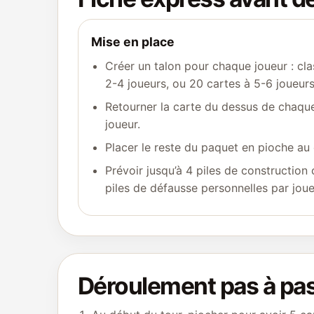
Mise en place
Créer un talon pour chaque joueur : cl
2-4 joueurs, ou 20 cartes à 5-6 joueurs
Retourner la carte du dessus de chaque t
joueur.
Placer le reste du paquet en pioche au 
Prévoir jusqu’à 4 piles de constructio
piles de défausse personnelles par joue
Déroulement pas à pa