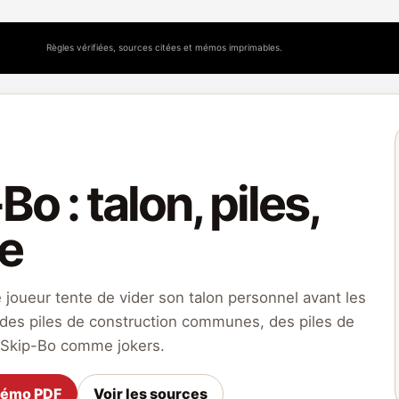
Règles vérifiées, sources citées et mémos imprimables.
o : talon, piles,
re
 joueur tente de vider son talon personnel avant les
12, des piles de construction communes, des piles de
s Skip-Bo comme jokers.
mémo PDF
Voir les sources