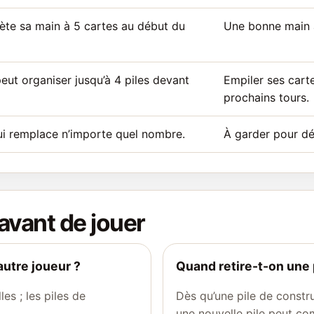
ète sa main à 5 cartes au début du
Une bonne main ai
eut organiser jusqu’à 4 piles devant
Empiler ses carte
prochains tours.
qui remplace n’importe quel nombre.
À garder pour déb
 avant de jouer
autre joueur ?
Quand retire-t-on une 
es ; les piles de
Dès qu’une pile de constru
une nouvelle pile peut c