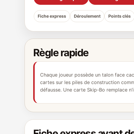
Fiche express
Déroulement
Points clés
Règle rapide
Chaque joueur possède un talon face caché
cartes sur les piles de construction comm
défausse. Une carte Skip-Bo remplace n’im
Fiche express avant 