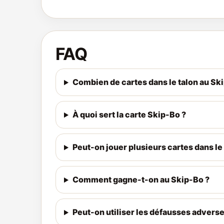
FAQ
Combien de cartes dans le talon au Sk
À quoi sert la carte Skip-Bo ?
Peut-on jouer plusieurs cartes dans l
Comment gagne-t-on au Skip-Bo ?
Peut-on utiliser les défausses adverse