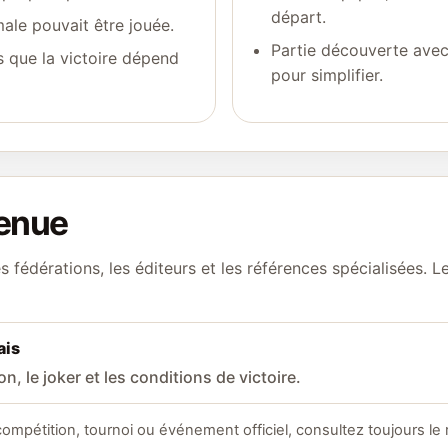
départ.
male pouvait être jouée.
Partie découverte avec
s que la victoire dépend
pour simplifier.
tenue
les fédérations, les éditeurs et les références spécialisées. 
ais
lon, le joker et les conditions de victoire.
 compétition, tournoi ou événement officiel, consultez toujours le 