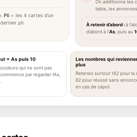
On additionne les ca
table, les annonces
e.
Pli
= les 4 cartes d’un
ernier pli.
À retenir d’abord :
à l’at
d’abord à l’
As
, puis au
1
ut = As puis 10
Les nombres qui reviennen
plus
couleurs qui ne sont pas
Retenez surtout 162 pour la
 commence par regarder l’As,
82 pour réussir sans annonc
.
en cas de capot.