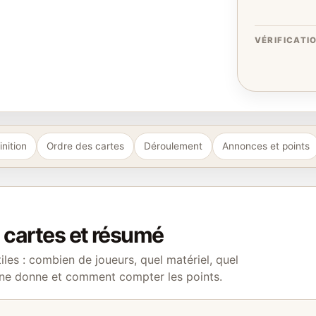
VÉRIFICATI
inition
Ordre des cartes
Déroulement
Annonces et points
es cartes et résumé
iles : combien de joueurs, quel matériel, quel
ne donne et comment compter les points.