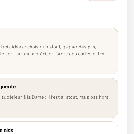
rois idées : choisir un atout, gagner des plis,
te sert surtout à préciser l’ordre des cartes et les
équente
 supérieur à la Dame : il l’est à l’atout, mais pas hors
n aide