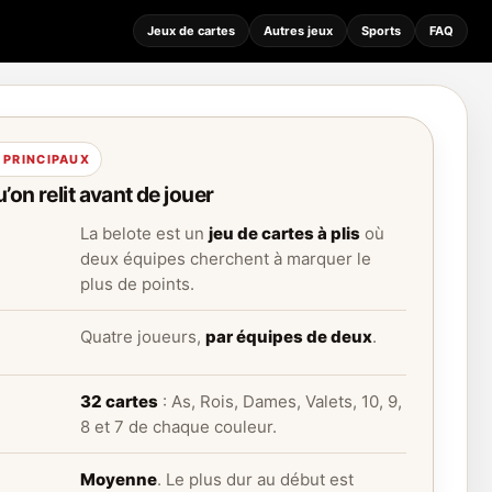
Jeux de cartes
Autres jeux
Sports
FAQ
 PRINCIPAUX
u’on relit avant de jouer
La belote est un
jeu de cartes à plis
où
deux équipes cherchent à marquer le
plus de points.
Quatre joueurs,
par équipes de deux
.
32 cartes
: As, Rois, Dames, Valets, 10, 9,
8 et 7 de chaque couleur.
Moyenne
. Le plus dur au début est