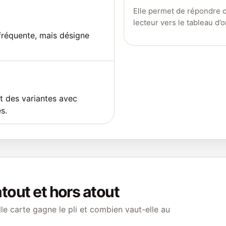
Elle permet de répondre c
lecteur vers le tableau d’
 fréquente, mais désigne
nt des variantes avec
s.
atout et hors atout
lle carte gagne le pli et combien vaut-elle au