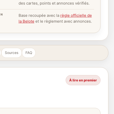
des cartes, points et annonces vérifiés.
ON
Base recoupée avec la
règle officielle de
la Belote
et le règlement avec annonces.
Sources
FAQ
À lire en premier