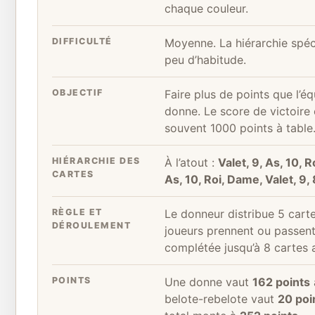
chaque couleur.
DIFFICULTÉ
Moyenne. La hiérarchie spéc
peu d’habitude.
OBJECTIF
Faire plus de points que l’
donne. Le score de victoire e
souvent 1000 points à table
HIÉRARCHIE DES
À l’atout :
Valet, 9, As, 10, R
CARTES
As, 10, Roi, Dame, Valet, 9, 
RÈGLE ET
Le donneur distribue 5 carte
DÉROULEMENT
joueurs prennent ou passent,
complétée jusqu’à 8 cartes a
POINTS
Une donne vaut
162 points
belote-rebelote vaut
20 poi