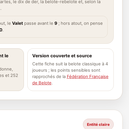
rtes, le dix de der, la belote-rebelote et, selon la
.
out, le
Valet
passe avant le
9
; hors atout, on pense
0
.
t le
Version couverte et source
Cette fiche suit la belote classique à 4
 donne,
joueurs ; les points sensibles sont
es et 252
rapprochés de la
Fédération Française
de Belote
.
Entité claire