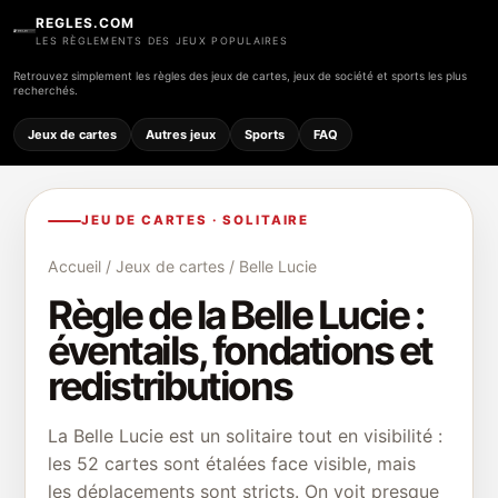
REGLES.COM
LES RÈGLEMENTS DES JEUX POPULAIRES
Retrouvez simplement les règles des jeux de cartes, jeux de société et sports les plus
recherchés.
Jeux de cartes
Autres jeux
Sports
FAQ
JEU DE CARTES · SOLITAIRE
Accueil
/
Jeux de cartes
/ Belle Lucie
Règle de la Belle Lucie :
éventails, fondations et
redistributions
La Belle Lucie est un solitaire tout en visibilité :
les 52 cartes sont étalées face visible, mais
les déplacements sont stricts. On voit presque