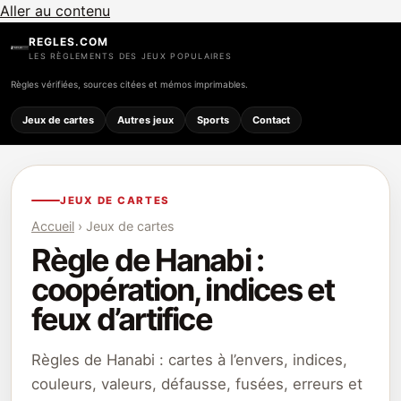
Aller au contenu
REGLES.COM
LES RÈGLEMENTS DES JEUX POPULAIRES
Règles vérifiées, sources citées et mémos imprimables.
Jeux de cartes
Autres jeux
Sports
Contact
JEUX DE CARTES
Accueil
› Jeux de cartes
Règle de Hanabi :
coopération, indices et
feux d’artifice
Règles de Hanabi : cartes à l’envers, indices,
couleurs, valeurs, défausse, fusées, erreurs et