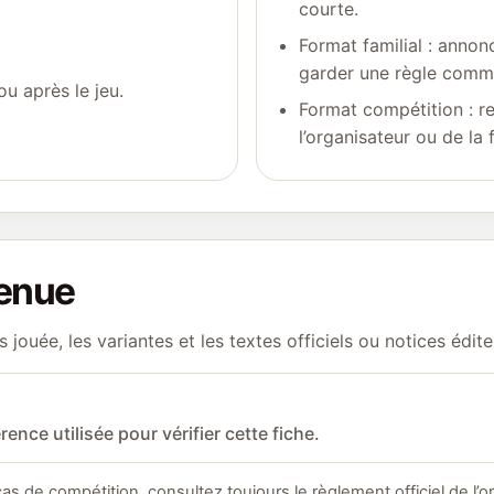
courte.
Format familial : annon
garder une règle comm
u après le jeu.
Format compétition : r
l’organisateur ou de la 
tenue
s jouée, les variantes et les textes officiels ou notices édite
ence utilisée pour vérifier cette fiche.
cas de compétition, consultez toujours le règlement officiel de l’o