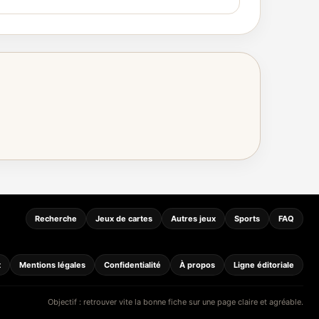
Recherche
Jeux de cartes
Autres jeux
Sports
FAQ
t
Mentions légales
Confidentialité
À propos
Ligne éditoriale
Objectif : retrouver vite la bonne fiche sur une page claire et agréable.