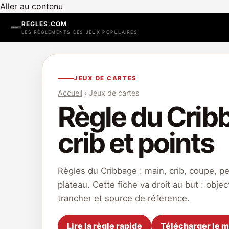
Aller au contenu
REGLES.COM
LES RÈGLEMENTS DES JEUX POPULAIRES
JEUX DE CARTES
Accueil
› Jeux de cartes
Règle du Cribb
crib et points
Règles du Cribbage : main, crib, coupe, peg
plateau. Cette fiche va droit au but : obje
trancher et source de référence.
Lire la règle rapide
Télécharger le 