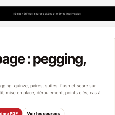
Règles vérifiées, sources citées et mémos imprimables.
age : pegging,
ging, quinze, paires, suites, flush et score sur
ctif, mise en place, déroulement, points clés, cas à
mémo PDF
Voir les sources