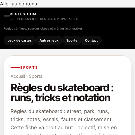
Aller au contenu
REGLES.COM
LES RÈGLEMENTS DES JEUX POPULAIRES
Règles vérifiées, sources citées et mémos imprimables.
Jeux de cartes
Autres jeux
Sports
Contact
SPORTS
Accueil
› Sports
Règles du skateboard :
runs, tricks et notation
Règles du skateboard : street, park, runs,
tricks, notes, essais, fautes et classement.
Cette fiche va droit au but : objectif, mise en