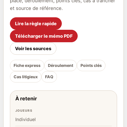
place, déroulement, points clés, cas à trancher
et source de référence.
Lire la règle rapide
Télécharger le mémo PDF
Voir les sources
Fiche express
Déroulement
Points clés
Cas litigieux
FAQ
À retenir
JOUEURS
Individuel