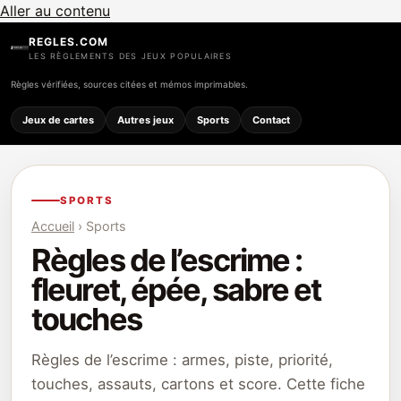
Aller au contenu
REGLES.COM
LES RÈGLEMENTS DES JEUX POPULAIRES
Règles vérifiées, sources citées et mémos imprimables.
Jeux de cartes
Autres jeux
Sports
Contact
SPORTS
Accueil
› Sports
Règles de l’escrime :
fleuret, épée, sabre et
touches
Règles de l’escrime : armes, piste, priorité,
touches, assauts, cartons et score. Cette fiche