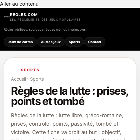
Aller au contenu
REGLES.COM
LES RÈGLEMENTS DES JEUX POPULAIRES
Règles vérifiées, sources citées et mémos imprimables.
Jeux de cartes
Autres jeux
Sports
Contact
SPORTS
Accueil
› Sports
Règles de la lutte : prises,
points et tombé
Règles de la lutte : lutte libre, gréco-romaine,
prises, contrôle, points, passivité, tombé et
victoire. Cette fiche va droit au but : objectif,