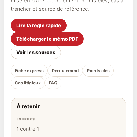
mise en place, déroulement, points clés, cas à
trancher et source de référence.
Lire la règle rapide
Télécharger le mémo PDF
Voir les sources
Fiche express
Déroulement
Points clés
Cas litigieux
FAQ
À retenir
JOUEURS
1 contre 1