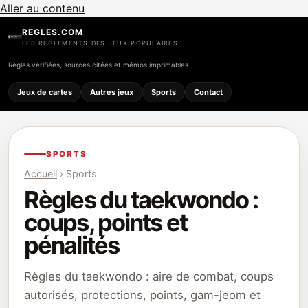
Aller au contenu
REGLES.COM
LES RÈGLEMENTS DES JEUX POPULAIRES
Règles vérifiées, sources citées et mémos imprimables.
Jeux de cartes
Autres jeux
Sports
Contact
SPORTS
Accueil
› Sports
Règles du taekwondo :
coups, points et
pénalités
Règles du taekwondo : aire de combat, coups
autorisés, protections, points, gam-jeom et