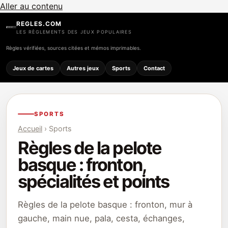
Aller au contenu
REGLES.COM
LES RÈGLEMENTS DES JEUX POPULAIRES
Règles vérifiées, sources citées et mémos imprimables.
Jeux de cartes
Autres jeux
Sports
Contact
SPORTS
Accueil
› Sports
Règles de la pelote
basque : fronton,
spécialités et points
Règles de la pelote basque : fronton, mur à
gauche, main nue, pala, cesta, échanges,