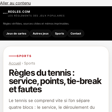
Aller au contenu
REGLES.COM
LES RÈGLEMENTS DES JEUX POPULAIRES
Règles vérifiées, sources citées et mémos imprimables.
Jeux de cartes
Autres jeux
Sports
Contact
SPORTS
Accueil
› Sports
Règles du tennis :
service, points, tie-break
et fautes
Le tennis se comprend vite si l’on sépare
quatre blocs : le service, le déroulement du