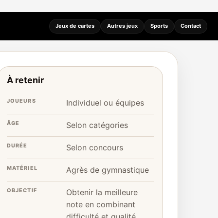
Jeux de cartes
Autres jeux
Sports
Contact
À retenir
JOUEURS
Individuel ou équipes
ÂGE
Selon catégories
DURÉE
Selon concours
MATÉRIEL
Agrès de gymnastique
OBJECTIF
Obtenir la meilleure
note en combinant
difficulté et qualité