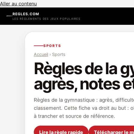
Aller au contenu
REGLES.COM
LES RÈGLEMENTS DES JEUX POPULAIRES
SPORTS
Accueil
› Sports
Règles de la g
agrès, notes e
Règles de la gymnastique : agrès, difficul
classement. Cette fiche va droit au but : o
à trancher et source de référence.
Lire la règle rapide
Télécharger le 