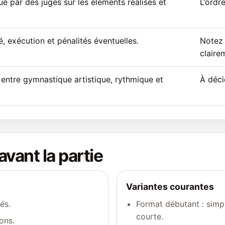
 par des juges sur les éléments réalisés et
L’ordre
é, exécution et pénalités éventuelles.
Notez 
claire
 entre gymnastique artistique, rythmique et
À déci
avant la partie
Variantes courantes
és.
Format débutant : simp
courte.
ons.