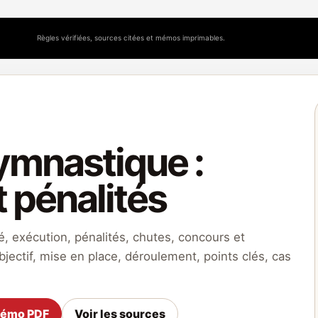
Règles vérifiées, sources citées et mémos imprimables.
ymnastique :
t pénalités
té, exécution, pénalités, chutes, concours et
bjectif, mise en place, déroulement, points clés, cas
mémo PDF
Voir les sources