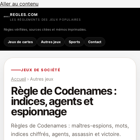
Aller au contenu
REGLES.COM
LES RÈGLEMENTS DES JEUX POPULAIRES
Règles vérifiées, sources citées et mémos imprimables.
Jeux de cartes
Autres jeux
Sports
Contact
JEUX DE SOCIÉTÉ
Accueil
› Autres jeux
Règle de Codenames :
indices, agents et
espionnage
Règles de Codenames : maîtres-espions, mots,
indices chiffrés, agents, assassin et victoire.