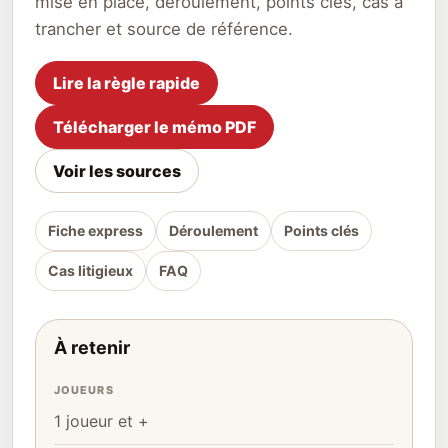
mise en place, déroulement, points clés, cas à
trancher et source de référence.
Lire la règle rapide
Télécharger le mémo PDF
Voir les sources
Fiche express
Déroulement
Points clés
Cas litigieux
FAQ
À retenir
JOUEURS
1 joueur et +