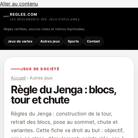
Aller au contenu
REGLES.COM
LES RÈGLEMENTS DES JEUX POPULAIRES
Règles vérifiées, sources citées et mémos imprimables.
Jeux de cartes
Autres jeux
Sports
Contact
JEUX DE SOCIÉTÉ
Accueil
› Autres jeux
Règle du Jenga : blocs,
tour et chute
Règles du Jenga : construction de la tour,
retrait des blocs, pose au sommet, chute et
variantes. Cette fiche va droit au but : objectif,