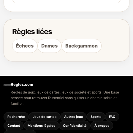
Règles liées
Échecs
Dames
Backgammon
Regles.com
Règles de jeux, jeux de cartes, jeux de société et sports. Une base
pensée pour retrouver l’essentiel sans quitter un chemin sobre et
familier.
Recherche
Jeux de cartes
Autres jeux
Sports
FAQ
Contact
Mentions légales
Confidentialité
À propos