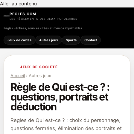
Aller au contenu
REGLES.COM
LES RÈGLEMENTS DES JEUX POPULAIRES
Règles vérifiées, sources citées et mémos imprimables.
Jeux de cartes
Autres jeux
Sports
Contact
JEUX DE SOCIÉTÉ
Accueil
› Autres jeux
Règle de Qui est-ce ? :
questions, portraits et
déduction
Règles de Qui est-ce ? : choix du personnage,
questions fermées, élimination des portraits et