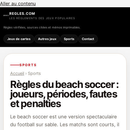
Aller au contenu
REGLES.COM
LES RÈGLEMENTS DES JEUX POPULAIRES
Règles vérifiées, sources citées et mémos imprimables.
Jeux de cartes
Autres jeux
Sports
Contact
SPORTS
Accueil
› Sports
Règles du beach soccer :
joueurs, périodes, fautes
et penalties
Le beach soccer est une version spectaculaire
du football sur sable. Les matchs sont courts, il