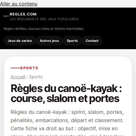
Aller au contenu
REGLES.COM
LES RÈGLEMENTS DES JEUX POPULAIRES
Règles vérifiées, sources citées et mémos imprimables.
Jeux de cartes
Autres jeux
Sports
Contact
SPORTS
Accueil
› Sports
Règles du canoë-kayak :
course, slalom et portes
Règles du canoë-kayak : sprint, slalom, portes,
pénalités, embarcations, départ et classement.
Cette fiche va droit au but : objectif, mise en