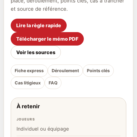
place, déroulement, points clés, cas à trancher
et source de référence.
Lire la règle rapide
Télécharger le mémo PDF
Voir les sources
Fiche express
Déroulement
Points clés
Cas litigieux
FAQ
À retenir
JOUEURS
Individuel ou équipage