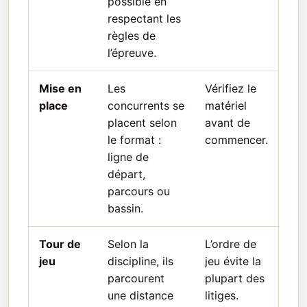
possible en
respectant les
règles de
l’épreuve.
Mise en
Les
Vérifiez le
place
concurrents se
matériel
placent selon
avant de
le format :
commencer.
ligne de
départ,
parcours ou
bassin.
Tour de
Selon la
L’ordre de
jeu
discipline, ils
jeu évite la
parcourent
plupart des
une distance
litiges.