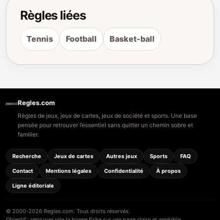
Règles liées
Tennis
Football
Basket-ball
Regles.com
Règles de jeux, jeux de cartes, jeux de société et sports. Une base
pensée pour retrouver l’essentiel sans quitter un chemin sobre et
familier.
Recherche
Jeux de cartes
Autres jeux
Sports
FAQ
Contact
Mentions légales
Confidentialité
À propos
Ligne éditoriale
© 2000-2026 Regles.com. Tous droits réservés.
Objectif : retrouver vite la bonne fiche sur une page claire et agréable.