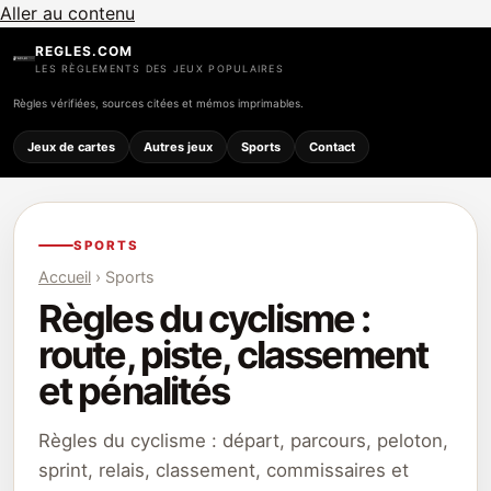
Aller au contenu
REGLES.COM
LES RÈGLEMENTS DES JEUX POPULAIRES
Règles vérifiées, sources citées et mémos imprimables.
Jeux de cartes
Autres jeux
Sports
Contact
SPORTS
Accueil
› Sports
Règles du cyclisme :
route, piste, classement
et pénalités
Règles du cyclisme : départ, parcours, peloton,
sprint, relais, classement, commissaires et