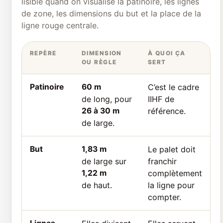
lisible quand on visualise la patinoire, les lignes
de zone, les dimensions du but et la place de la
ligne rouge centrale.
REPÈRE
DIMENSION
À QUOI ÇA
OU RÈGLE
SERT
Patinoire
60 m
C’est le cadre
de long, pour
IIHF de
26 à 30 m
référence.
de large.
But
1,83 m
Le palet doit
de large sur
franchir
1,22 m
complètement
de haut.
la ligne pour
compter.