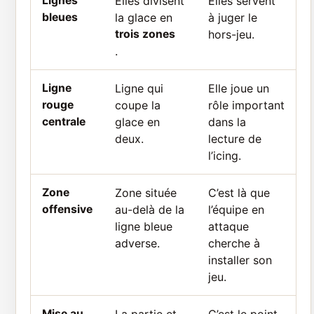
Lignes
Elles divisent
Elles servent
bleues
la glace en
à juger le
trois zones
hors-jeu.
.
Ligne
Ligne qui
Elle joue un
rouge
coupe la
rôle important
centrale
glace en
dans la
deux.
lecture de
l’icing.
Zone
Zone située
C’est là que
offensive
au-delà de la
l’équipe en
ligne bleue
attaque
adverse.
cherche à
installer son
jeu.
Mise au