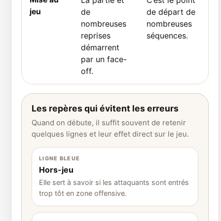
La partie et
C’est le point
jeu
de
de départ de
nombreuses
nombreuses
reprises
séquences.
démarrent
par un face-
off.
Les repères qui évitent les erreurs
Quand on débute, il suffit souvent de retenir
quelques lignes et leur effet direct sur le jeu.
LIGNE BLEUE
Hors-jeu
Elle sert à savoir si les attaquants sont entrés
trop tôt en zone offensive.