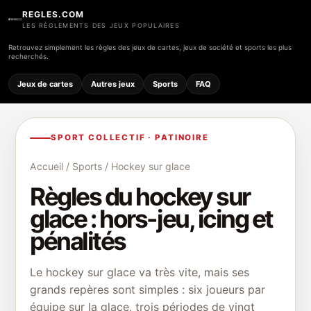
REGLES.COM
LES RÈGLEMENTS DES JEUX POPULAIRES
Retrouvez simplement les règles des jeux de cartes, jeux de société et sports les plus
recherchés.
Jeux de cartes
Autres jeux
Sports
FAQ
SPORT COLLECTIF · PATINOIRE
Accueil
/
Sports
/ Hockey sur glace
Règles du hockey sur
glace : hors-jeu, icing et
pénalités
Le hockey sur glace va très vite, mais ses
grands repères sont simples : six joueurs par
équipe sur la glace, trois périodes de vingt