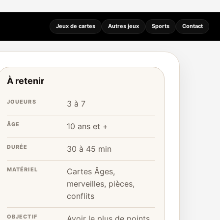
Jeux de cartes
Autres jeux
Sports
Contact
À retenir
JOUEURS
3 à 7
ÂGE
10 ans et +
DURÉE
30 à 45 min
MATÉRIEL
Cartes Âges,
merveilles, pièces,
conflits
OBJECTIF
Avoir le plus de points