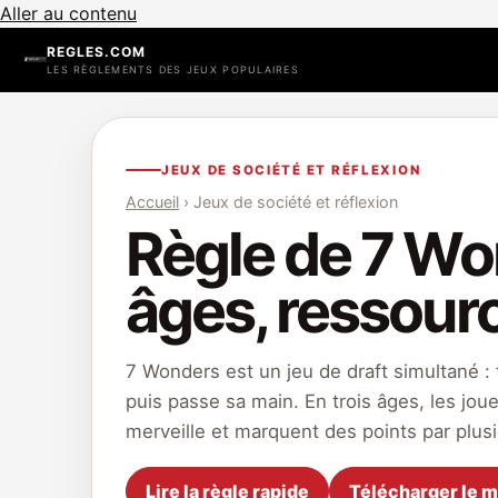
Aller au contenu
REGLES.COM
LES RÈGLEMENTS DES JEUX POPULAIRES
JEUX DE SOCIÉTÉ ET RÉFLEXION
Accueil
› Jeux de société et réflexion
Règle de 7 Won
âges, ressourc
7 Wonders est un jeu de draft simultané 
puis passe sa main. En trois âges, les jou
merveille et marquent des points par plus
Lire la règle rapide
Télécharger le 