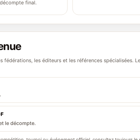
 décompte final.
tenue
les fédérations, les éditeurs et les références spécialisées. 
.
DF
 et le décompte.
 compétition, tournoi ou événement officiel, consultez toujours le 