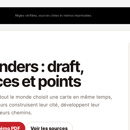
Règles vérifiées, sources citées et mémos imprimables.
ders : draft,
es et points
: tout le monde choisit une carte en même temps,
eurs construisent leur cité, développent leur
ieurs chemins.
mémo PDF
Voir les sources