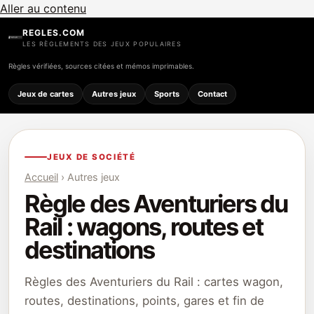
Aller au contenu
REGLES.COM
LES RÈGLEMENTS DES JEUX POPULAIRES
Règles vérifiées, sources citées et mémos imprimables.
Jeux de cartes
Autres jeux
Sports
Contact
JEUX DE SOCIÉTÉ
Accueil
› Autres jeux
Règle des Aventuriers du
Rail : wagons, routes et
destinations
Règles des Aventuriers du Rail : cartes wagon,
routes, destinations, points, gares et fin de