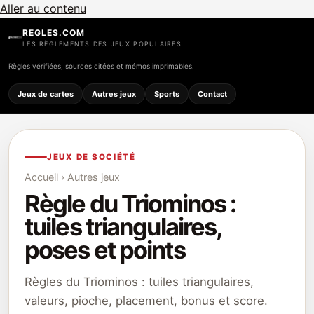
Aller au contenu
REGLES.COM
LES RÈGLEMENTS DES JEUX POPULAIRES
Règles vérifiées, sources citées et mémos imprimables.
Jeux de cartes
Autres jeux
Sports
Contact
JEUX DE SOCIÉTÉ
Accueil
› Autres jeux
Règle du Triominos :
tuiles triangulaires,
poses et points
Règles du Triominos : tuiles triangulaires,
valeurs, pioche, placement, bonus et score.