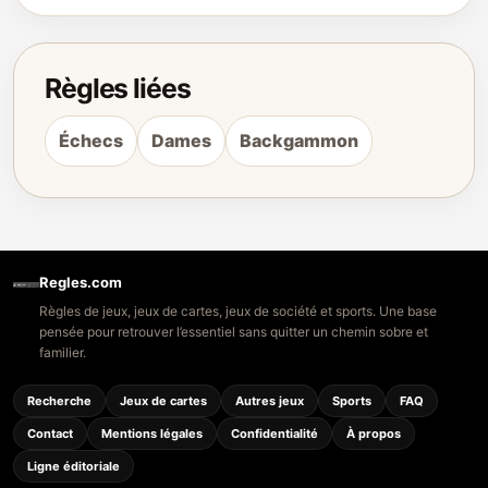
Règles liées
Échecs
Dames
Backgammon
Regles.com
Règles de jeux, jeux de cartes, jeux de société et sports. Une base
pensée pour retrouver l’essentiel sans quitter un chemin sobre et
familier.
Recherche
Jeux de cartes
Autres jeux
Sports
FAQ
Contact
Mentions légales
Confidentialité
À propos
Ligne éditoriale