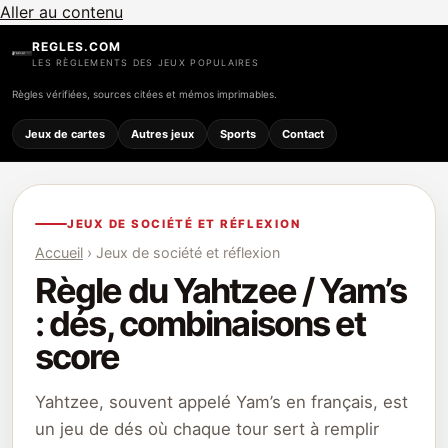
Aller au contenu
REGLES.COM
LES RÈGLEMENTS DES JEUX POPULAIRES
Règles vérifiées, sources citées et mémos imprimables.
Jeux de cartes
Autres jeux
Sports
Contact
JEUX DE SOCIÉTÉ ET RÉFLEXION
Accueil
› Jeux de société et réflexion
Règle du Yahtzee / Yam’s
: dés, combinaisons et
score
Yahtzee, souvent appelé Yam’s en français, est
un jeu de dés où chaque tour sert à remplir